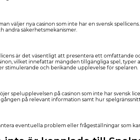
man väljer nya casinon som inte har en svensk spellicens.
och andra säkerhetsmekanismer.
licens är det väsentligt att presentera ett omfattande oc
non, vilket innefattar mängden tillgängliga spel, typer a
r stimulerande och berikande upplevelse för spelaren.
öjer spelupplevelsen på casinon som inte har svensk li
 tillgången på relevant information samt hur spelgränssnit
t hantera eventuella problem eller frågeställningar som 