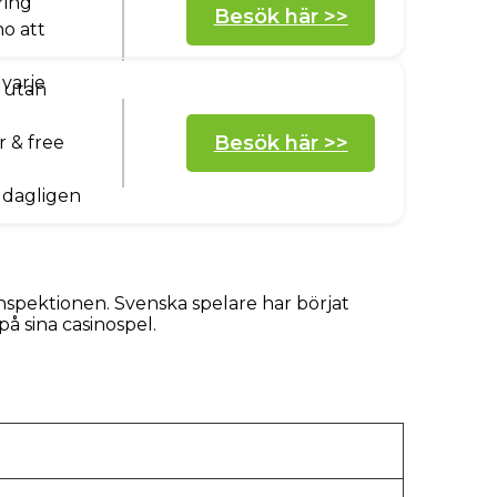
ring
Besök här >>
no att
n
varje
 utan
Besök här >>
 & free
 dagligen
inspektionen. Svenska spelare har börjat
å sina casinospel.