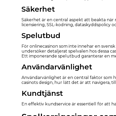
Säkerhet
Säkerhet är en central aspekt att beakta när 
licensiering, SSL-kodning, dataskyddspolicy 
Spelutbud
För onlinecasinon som inte innehar en svensk 
undersöker detaljerat spelvalen hos dessa casi
Ett imponerande spelutbud garanterar en me
Användarvänlighet
Användarvänlighet är en central faktor som h
casinots design, hur lätt det är att navigera,
Kundtjänst
En effektiv kundservice är essentiell för at