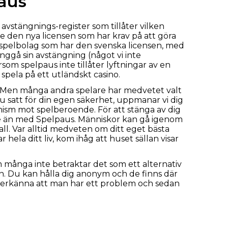
paus
avstängnings-register som tillåter vilken
re den nya licensen som har krav på att göra
på spelbolag som har den svenska licensen, med
inggå sin avstängning (något vi inte
om spelpaus inte tillåter lyftningar av en
 spela på ett utländskt casino.
aus. Men många andra spelare har medvetet valt
du satt för din egen säkerhet, uppmanar vi dig
ism mot spelberoende. För att stänga av dig
are än med Spelpaus. Människor kan gå igenom
all. Var alltid medveten om ditt eget bästa
 hela ditt liv, kom ihåg att huset sällan visar
 många inte betraktar det som ett alternativ
jen. Du kan hålla dig anonym och de finns där
att erkänna att man har ett problem och sedan