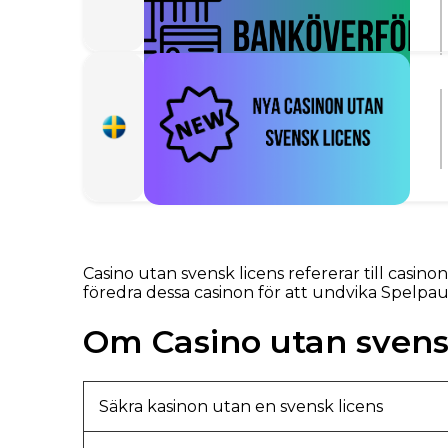
Casino utan svensk licens refererar till casin
föredra dessa casinon för att undvika Spelpau
Om Casino utan svens
Säkra kasinon utan en svensk licens